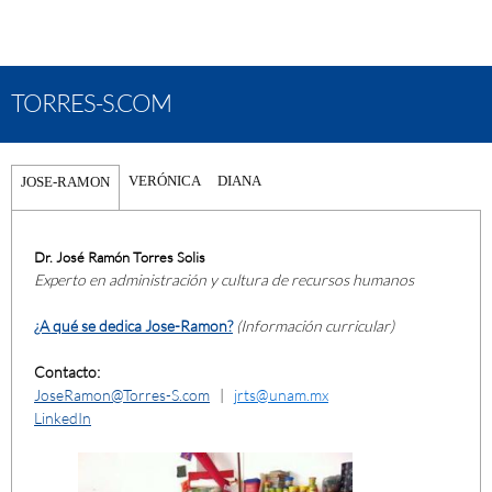
TORRES-S.COM
VERÓNICA
DIANA
JOSE-RAMON
Dr. José Ramón Torres Solis
Experto en administración y cultura de recursos humanos
¿A qué se dedica Jose-Ramon?
(Información curricular)
Contacto:
JoseRamon@Torres-S.com
|
jrts@unam.mx
LinkedIn