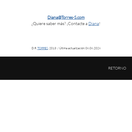
Diana@Torres-S.com
¿Quiere saber más? ¡Contacte a
Diana
!
D.R.
TORRES
, 2013 / Última actualización: 06.06.2026
RETORNO